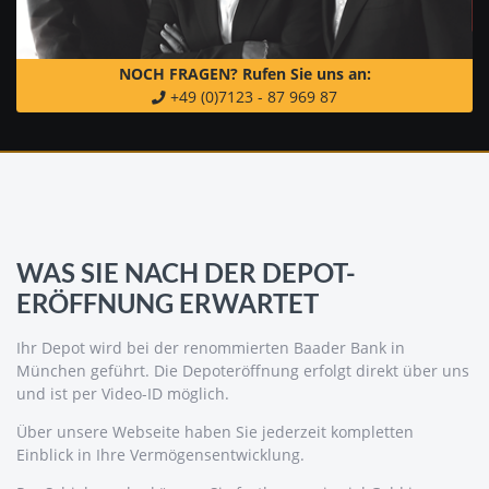
NOCH FRAGEN?
Rufen Sie uns an:
+49 (0)7123 - 87 969 87
WAS SIE NACH DER DEPOT-
ERÖFFNUNG ERWARTET
Ihr Depot wird bei der renommierten Baader Bank in
München geführt. Die Depoteröffnung erfolgt direkt über uns
und ist per Video-ID möglich.
Über unsere Webseite haben Sie jederzeit kompletten
Einblick in Ihre Vermögensentwicklung.