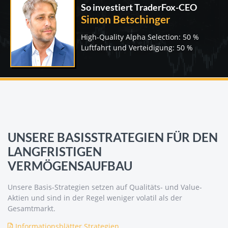
So investiert TraderFox-CEO
Simon Betschinger
High-Quality Alpha Selection: 50 %
Luftfahrt und Verteidigung: 50 %
UNSERE BASISSTRATEGIEN FÜR DEN
LANGFRISTIGEN
VERMÖGENSAUFBAU
Unsere Basis-Strategien setzen auf Qualitäts- und Value-
Aktien und sind in der Regel weniger volatil als der
Gesamtmarkt.
Informationsblätter Strategien