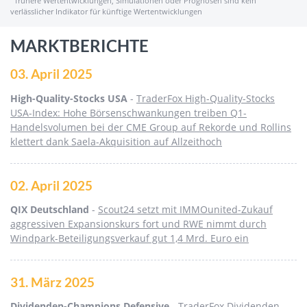
frühere Wertentwicklungen, Simulationen oder Prognosen sind kein
verlässlicher Indikator für künftige Wertentwicklungen
MARKTBERICHTE
03. April 2025
High-Quality-Stocks USA
-
TraderFox High-Quality-Stocks
USA-Index: Hohe Börsenschwankungen treiben Q1-
Handelsvolumen bei der CME Group auf Rekorde und Rollins
klettert dank Saela-Akquisition auf Allzeithoch
02. April 2025
QIX Deutschland
-
Scout24 setzt mit IMMOunited-Zukauf
aggressiven Expansionskurs fort und RWE nimmt durch
Windpark-Beteiligungsverkauf gut 1,4 Mrd. Euro ein
31. März 2025
Dividenden-Champions Defensive
-
TraderFox Dividenden-