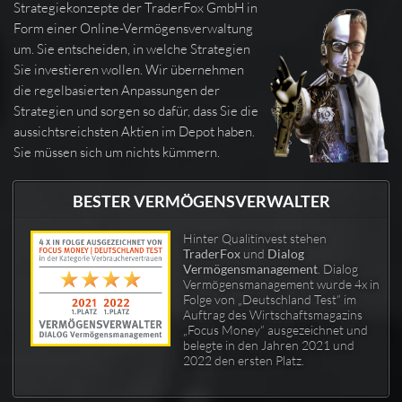
Strategiekonzepte der TraderFox GmbH in
Form einer Online-Vermögensverwaltung
um. Sie entscheiden, in welche Strategien
Sie investieren wollen. Wir übernehmen
die regelbasierten Anpassungen der
Strategien und sorgen so dafür, dass Sie die
aussichtsreichsten Aktien im Depot haben.
Sie müssen sich um nichts kümmern.
BESTER VERMÖGENSVERWALTER
Hinter Qualitinvest stehen
TraderFox
und
Dialog
Vermögensmanagement
. Dialog
Vermögensmanagement wurde 4x in
Folge von „Deutschland Test“ im
Auftrag des Wirtschaftsmagazins
„Focus Money“ ausgezeichnet und
belegte in den Jahren 2021 und
2022 den ersten Platz.