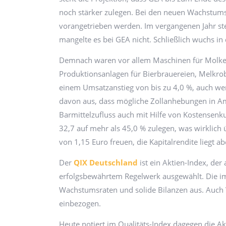
noch stärker zulegen. Bei den neuen Wachstumsp
vorangetrieben werden. Im vergangenen Jahr st
mangelte es bei GEA nicht. Schließlich wuchs i
Demnach waren vor allem Maschinen für Molkere
Produktionsanlagen für Bierbrauereien, Melkro
einem Umsatzanstieg von bis zu 4,0 %, auch we
davon aus, dass mögliche Zollanhebungen in Am
Barmittelzufluss auch mit Hilfe von Kostensenkun
32,7 auf mehr als 45,0 % zulegen, was wirklic
von 1,15 Euro freuen, die Kapitalrendite liegt a
Der
QIX Deutschland
ist ein Aktien-Index, de
erfolgsbewährtem Regelwerk ausgewählt. Die i
Wachstumsraten und solide Bilanzen aus. Auch 
einbezogen.
Heute notiert im Qualitäts-Index dagegen die A