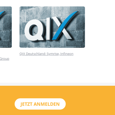
QIX Deutschland: Symrise, Infineon
 Group
JETZT ANMELDEN