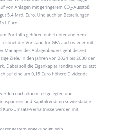
rkauf von Anlagen mit geringerem CO
-Ausstoß
2
gut 5,4 Mrd. Euro. Und auch an Bestellungen
Mrd. Euro.
Zum Portfolio gehören dabei unter anderem
 rechnet der Vorstand für GEA auch wieder mit
er Manager des Anlagenbauers geht derzeit
ige Ziele, in den Jahren von 2024 bis 2030 den
k. Dabei soll die Eigenkapitalrendite von zuletzt
uch auf eine um 0,15 Euro höhere Dividende
n werden nach einem festgelegten und
nnspannen und Kapitalrenditen sowie stabile
nd Kurs-Umsatz-Verhältnisse werden mit
orger gestern angekündigt, sein