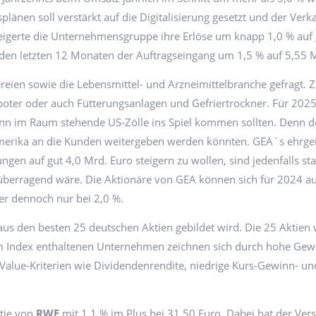
länen soll verstärkt auf die Digitalisierung gesetzt und der Ve
eigerte die Unternehmensgruppe ihre Erlöse um knapp 1,0 % auf 
n den letzten 12 Monaten der Auftragseingang um 1,5 % auf 5,55 
ien sowie die Lebensmittel- und Arzneimittelbranche gefragt. 
boter oder auch Fütterungsanlagen und Gefriertrockner. Für 2025
nn im Raum stehende US-Zölle ins Spiel kommen sollten. Denn d
erika an die Kunden weitergeben werden könnten. GEA`s ehrgeiz
gen auf gut 4,0 Mrd. Euro steigern zu wollen, sind jedenfalls star
h überragend wäre. Die Aktionäre von GEA können sich für 2024 a
ber dennoch nur bei 2,0 %.
r aus den besten 25 deutschen Aktien gebildet wird. Die 25 Aktie
m Index enthaltenen Unternehmen zeichnen sich durch hohe Gewi
Value-Kriterien wie Dividendenrendite, niedrige Kurs-Gewinn- u
ktie von
RWE
mit 1,1 % im Plus bei 31,50 Euro. Dabei hat der Vers