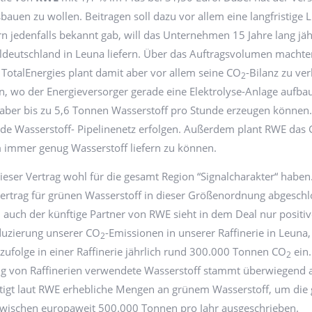
bauen zu wollen. Beitragen soll dazu vor allem eine langfristige
n jedenfalls bekannt gab, will das Unternehmen 15 Jahre lang jä
tteldeutschland in Leuna liefern. Über das Auftragsvolumen mach
 TotalEnergies plant damit aber vor allem seine CO
-Bilanz zu ve
2
n, wo der Energieversorger gerade eine Elektrolyse-Anlage aufba
aber bis zu 5,6 Tonnen Wasserstoff pro Stunde erzeugen können.
de Wasserstoff- Pipelinenetz erfolgen. Außerdem plant RWE das 
m immer genug Wasserstoff liefern zu können.
dieser Vertrag wohl für die gesamt Region “Signalcharakter“ haben.
ertrag für grünen Wasserstoff in dieser Größenordnung abgeschl
 auch der künftige Partner von RWE sieht in dem Deal nur positive
eduzierung unserer CO
-Emissionen in unserer Raffinerie in Leuna,
2
ufolge in einer Raffinerie jährlich rund 300.000 Tonnen CO
ein.
2
lang von Raffinerien verwendete Wasserstoff stammt überwiegend a
tigt laut RWE erhebliche Mengen an grünem Wasserstoff, um die 
zwischen europaweit 500.000 Tonnen pro Jahr ausgeschrieben.