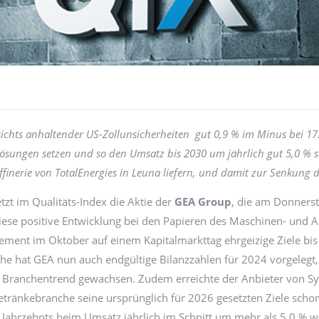
ichts anhaltender US-Zollunsicherheiten gut 0,9 % im Minus bei 1
ösungen setzen und so den Umsatz bis 2030 um jährlich gut 5,0 % st
finerie von TotalEnergies in Leuna liefern, und damit zur Senkung 
zt im Qualitäts-Index die Aktie der
GEA Group
, die am Donnerst
iese positive Entwicklung bei den Papieren des Maschinen- und An
ment im Oktober auf einem Kapitalmarkttag ehrgeizige Ziele bis
e hat GEA nun auch endgültige Bilanzzahlen für 2024 vorgelegt
Branchentrend gewachsen. Zudem erreichte der Anbieter von S
tränkebranche seine ursprünglich für 2026 gesetzten Ziele schon
 Jahrzehnts beim Umsatz jährlich im Schnitt um mehr als 5,0 % w