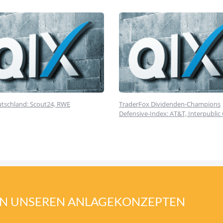
tschland: Scout24, RWE
TraderFox Dividenden-Champions
Defensive-Index: AT&T, Interpublic
VON UNSEREN ANLAGEKONZEPTEN