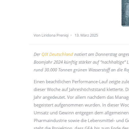
Von Liridona Preniqi
13. März 2025
Der
QIX Deutschland
notiert am Donnerstag anges
Boomjahr 2024 künftig stärker auf “nachhaltige“ L
rund 30.000 Tonnen grünen Wasserstoff an die Raf
Einen beachtlichen Performance-Lauf zeigte zulet
dieser Woche auf Jahreshöchststand kletterte. D
Jahr angedeutet. Vor allem nachdem das Manage
begeistert aufgenommen wurden. In dieser Woch
Umsatz und Gewinn entgegen dem allgemeinen 
Pharmaindustrie sowie die Lebensmittel- und Ge
steht die Projektion, dass GEA bis zum Ende des