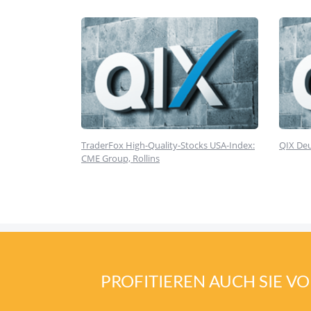
TraderFox High-Quality-Stocks USA-Index:
QIX Deu
CME Group, Rollins
PROFITIEREN AUCH SIE 