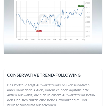
CONSERVATIVE TREND-FOLLOWING
Das Portfolio folgt Aufwärts­trends bei kon­ser­va­tiven,
ameri­kani­schen Aktien, indem es hoch­kapi­tali­sierte
Aktien aus­wählt, die sich in einem Auf­wärts­trend befin­
den und sich durch eine hohe Gewinn­ren­dite und
geringe Vola­tili­tät aus­zeich­nen.