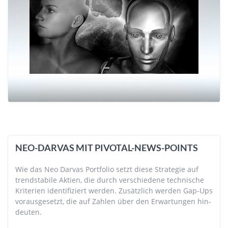
NEO-DARVAS MIT PIVOTAL-NEWS-POINTS
Wie das Neo Darvas Port­folio setzt diese Stra­tegie auf
trend­sta­bile Aktien, die durch ver­schie­dene tech­nische
Kri­te­rien iden­ti­fi­ziert werden. Zusätz­lich werden Gap-Ups
voraus­gesetzt, die auf Zahlen über den Erwar­tungen hin­
deuten.